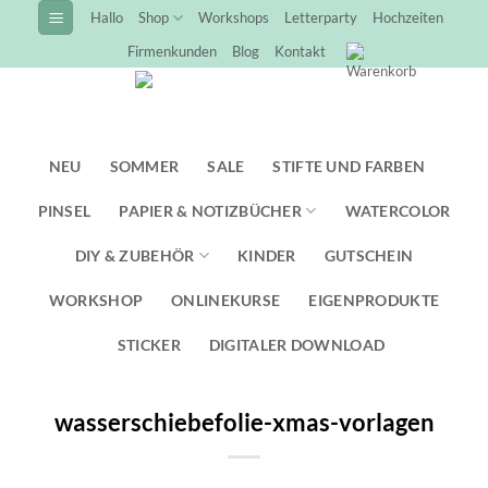
Zum
Hallo
Shop
Workshops
Letterparty
Hochzeiten
Inhalt
Firmenkunden
Blog
Kontakt
springen
NEU
SOMMER
SALE
STIFTE UND FARBEN
PINSEL
PAPIER & NOTIZBÜCHER
WATERCOLOR
DIY & ZUBEHÖR
KINDER
GUTSCHEIN
WORKSHOP
ONLINEKURSE
EIGENPRODUKTE
STICKER
DIGITALER DOWNLOAD
wasserschiebefolie-xmas-vorlagen