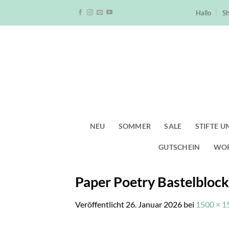
Zum
Hallo
S
Inhalt
springen
NEU
SOMMER
SALE
STIFTE U
GUTSCHEIN
WO
Paper Poetry Bastelblock
Veröffentlicht
26. Januar 2026
bei
1500 × 1