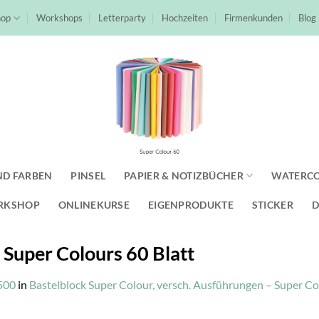
hop
Workshops
Letterparty
Hochzeiten
Firmenkunden
Blog
ND FARBEN
PINSEL
PAPIER & NOTIZBÜCHER
WATERC
RKSHOP
ONLINEKURSE
EIGENPRODUKTE
STICKER
D
 Super Colours 60 Blatt
500
in
Bastelblock Super Colour, versch. Ausführungen – Super Co