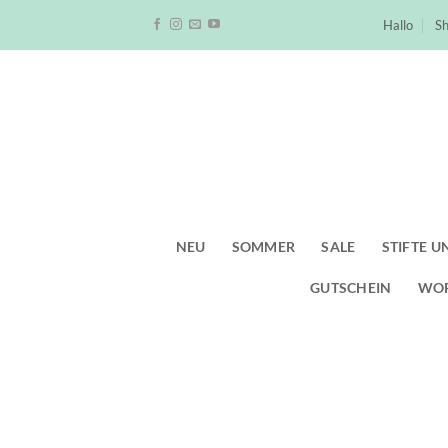
Zum
Hallo
S
Inhalt
springen
NEU
SOMMER
SALE
STIFTE U
GUTSCHEIN
WO