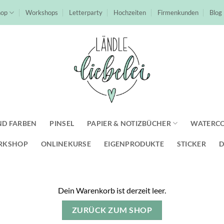
hop
Workshops
Letterparty
Hochzeiten
Firmenkunden
Blog
ND FARBEN
PINSEL
PAPIER & NOTIZBÜCHER
WATERC
RKSHOP
ONLINEKURSE
EIGENPRODUKTE
STICKER
D
Dein Warenkorb ist derzeit leer.
ZURÜCK ZUM SHOP