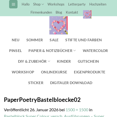
Zum
Hallo
Shop
Workshops
Letterparty
Hochzeiten
Inhalt
Firmenkunden
Blog
Kontakt
springen
NEU
SOMMER
SALE
STIFTE UND FARBEN
PINSEL
PAPIER & NOTIZBÜCHER
WATERCOLOR
DIY & ZUBEHÖR
KINDER
GUTSCHEIN
WORKSHOP
ONLINEKURSE
EIGENPRODUKTE
STICKER
DIGITALER DOWNLOAD
PaperPoetryBastelbloecke02
Veröffentlicht
26. Januar 2026
bei
1500 × 1500
in
Bastelblock Super Colour, versch. Ausführungen – Super