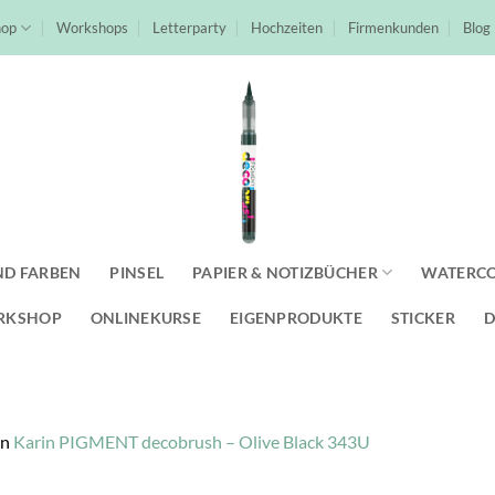
hop
Workshops
Letterparty
Hochzeiten
Firmenkunden
Blog
ND FARBEN
PINSEL
PAPIER & NOTIZBÜCHER
WATERC
RKSHOP
ONLINEKURSE
EIGENPRODUKTE
STICKER
D
in
Karin PIGMENT decobrush – Olive Black 343U