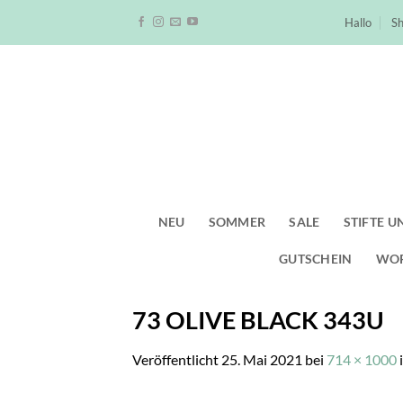
Zum
Hallo
S
Inhalt
springen
NEU
SOMMER
SALE
STIFTE U
GUTSCHEIN
WO
73 OLIVE BLACK 343U
Veröffentlicht
25. Mai 2021
bei
714 × 1000