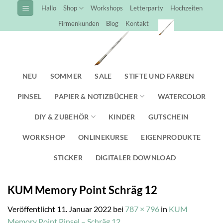
Zum
Hallo
Shop
Workshops
Letterparty
Hochzeiten
Inhalt
Firmenkunden
Blog
Kontakt
springen
NEU
SOMMER
SALE
STIFTE UND FARBEN
PINSEL
PAPIER & NOTIZBÜCHER
WATERCOLOR
DIY & ZUBEHÖR
KINDER
GUTSCHEIN
WORKSHOP
ONLINEKURSE
EIGENPRODUKTE
STICKER
DIGITALER DOWNLOAD
KUM Memory Point Schräg 12
Veröffentlicht
11. Januar 2022
bei
787 × 796
in
KUM
Memory Point Pinsel – Schräg 12