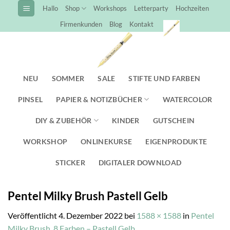
Zum
Hallo
Shop
Workshops
Letterparty
Hochzeiten
Inhalt
Firmenkunden
Blog
Kontakt
springen
NEU
SOMMER
SALE
STIFTE UND FARBEN
PINSEL
PAPIER & NOTIZBÜCHER
WATERCOLOR
DIY & ZUBEHÖR
KINDER
GUTSCHEIN
WORKSHOP
ONLINEKURSE
EIGENPRODUKTE
STICKER
DIGITALER DOWNLOAD
Pentel Milky Brush Pastell Gelb
Veröffentlicht
4. Dezember 2022
bei
1588 × 1588
in
Pentel
Milky Brush, 8 Farben – Pastell Gelb