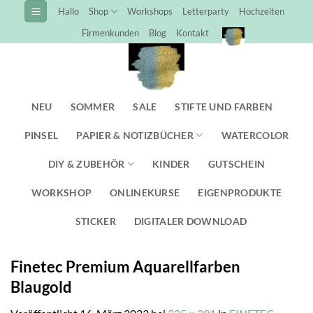
Zum
Hallo
Shop
Workshops
Letterparty
Hochzeiten
Inhalt
Firmenkunden
Blog
Kontakt
springen
NEU
SOMMER
SALE
STIFTE UND FARBEN
PINSEL
PAPIER & NOTIZBÜCHER
WATERCOLOR
DIY & ZUBEHÖR
KINDER
GUTSCHEIN
WORKSHOP
ONLINEKURSE
EIGENPRODUKTE
STICKER
DIGITALER DOWNLOAD
Finetec Premium Aquarellfarben
Blaugold