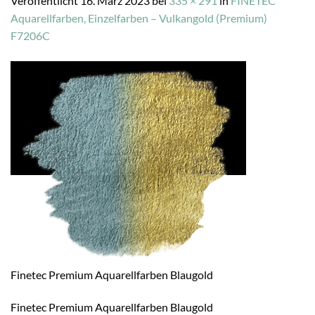
Veröffentlicht
16. März 2023
bei
335 × 291
in
FINETEC
Aquarellfarben, Einzelfarben – Vulkangold (Premium)
F7206C
Finetec Premium Aquarellfarben Blaugold
Finetec Premium Aquarellfarben Blaugold