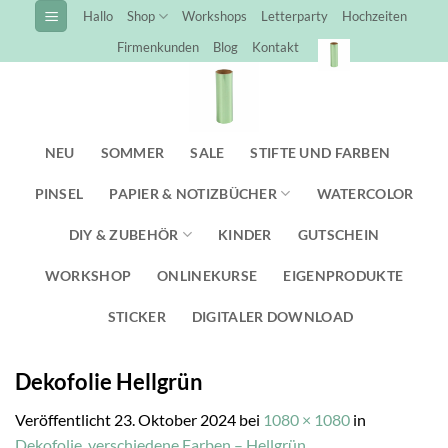
Zum
Hallo
Shop
Workshops
Letterparty
Hochzeiten
Inhalt
Firmenkunden
Blog
Kontakt
springen
NEU
SOMMER
SALE
STIFTE UND FARBEN
PINSEL
PAPIER & NOTIZBÜCHER
WATERCOLOR
DIY & ZUBEHÖR
KINDER
GUTSCHEIN
WORKSHOP
ONLINEKURSE
EIGENPRODUKTE
STICKER
DIGITALER DOWNLOAD
Dekofolie Hellgrün
Veröffentlicht
23. Oktober 2024
bei
1080 × 1080
in
Dekofolie, verschiedene Farben – Hellgrün