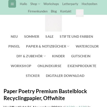
Zum
Hallo
Shop
Workshops
Letterparty
Hochzeiten
Inhalt
Firmenkunden
Blog
Kontakt
springen
NEU
SOMMER
SALE
STIFTE UND FARBEN
PINSEL
PAPIER & NOTIZBÜCHER
WATERCOLOR
DIY & ZUBEHÖR
KINDER
GUTSCHEIN
WORKSHOP
ONLINEKURSE
EIGENPRODUKTE
STICKER
DIGITALER DOWNLOAD
Paper Poetry Premium Bastelblock
Recyclingpapier, Offwhite