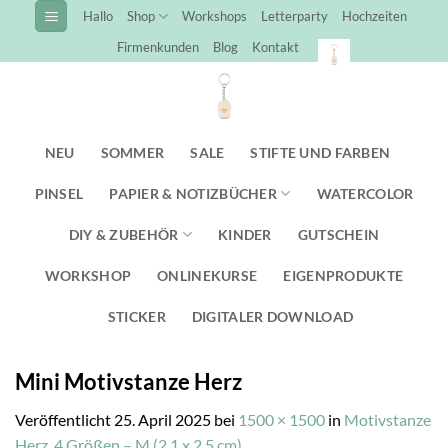
Zum
Hallo
Shop
Workshops
Letterparty
Hochzeiten
Inhalt
Firmenkunden
Blog
Kontakt
springen
NEU
SOMMER
SALE
STIFTE UND FARBEN
PINSEL
PAPIER & NOTIZBÜCHER
WATERCOLOR
DIY & ZUBEHÖR
KINDER
GUTSCHEIN
WORKSHOP
ONLINEKURSE
EIGENPRODUKTE
STICKER
DIGITALER DOWNLOAD
Mini Motivstanze Herz
Veröffentlicht
25. April 2025
bei
1500 × 1500
in
Motivstanze
Herz, 4 Größen – M (2,1 x 2,5 cm)