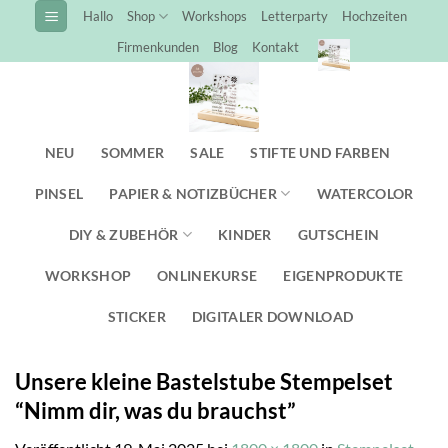
Zum
Hallo
Shop
Workshops
Letterparty
Hochzeiten
Inhalt
Firmenkunden
Blog
Kontakt
springen
NEU
SOMMER
SALE
STIFTE UND FARBEN
PINSEL
PAPIER & NOTIZBÜCHER
WATERCOLOR
DIY & ZUBEHÖR
KINDER
GUTSCHEIN
WORKSHOP
ONLINEKURSE
EIGENPRODUKTE
STICKER
DIGITALER DOWNLOAD
Unsere kleine Bastelstube Stempelset
“Nimm dir, was du brauchst”