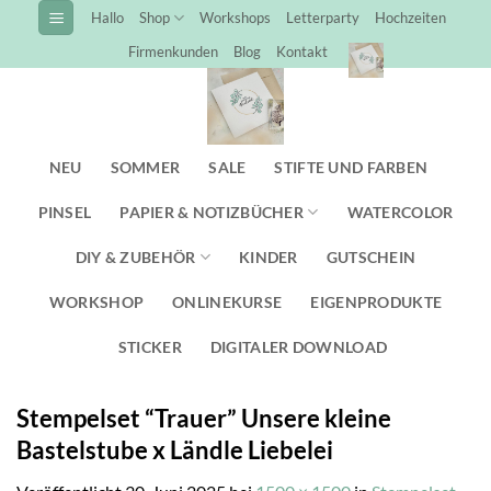
Zum
Hallo
Shop
Workshops
Letterparty
Hochzeiten
Inhalt
Firmenkunden
Blog
Kontakt
springen
NEU
SOMMER
SALE
STIFTE UND FARBEN
PINSEL
PAPIER & NOTIZBÜCHER
WATERCOLOR
DIY & ZUBEHÖR
KINDER
GUTSCHEIN
WORKSHOP
ONLINEKURSE
EIGENPRODUKTE
STICKER
DIGITALER DOWNLOAD
Stempelset “Trauer” Unsere kleine
Bastelstube x Ländle Liebelei