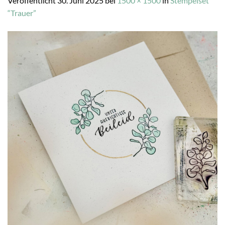
Veröffentlicht
30. Juni 2025
bei
1500 × 1500
in
Stempelset
“Trauer”