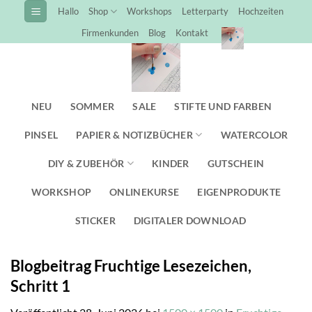
Zum
Hallo
Shop
Workshops
Letterparty
Hochzeiten
Inhalt
Firmenkunden
Blog
Kontakt
springen
NEU
SOMMER
SALE
STIFTE UND FARBEN
PINSEL
PAPIER & NOTIZBÜCHER
WATERCOLOR
DIY & ZUBEHÖR
KINDER
GUTSCHEIN
WORKSHOP
ONLINEKURSE
EIGENPRODUKTE
STICKER
DIGITALER DOWNLOAD
Blogbeitrag Fruchtige Lesezeichen,
Schritt 1