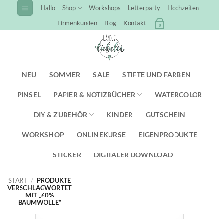
Zum
Hallo
Shop
Workshops
Letterparty
Hochzeiten
Inhalt
Firmenkunden
Blog
Kontakt
0
springen
NEU
SOMMER
SALE
STIFTE UND FARBEN
PINSEL
PAPIER & NOTIZBÜCHER
WATERCOLOR
DIY & ZUBEHÖR
KINDER
GUTSCHEIN
WORKSHOP
ONLINEKURSE
EIGENPRODUKTE
STICKER
DIGITALER DOWNLOAD
START
/
PRODUKTE
VERSCHLAGWORTET
MIT „60%
BAUMWOLLE“