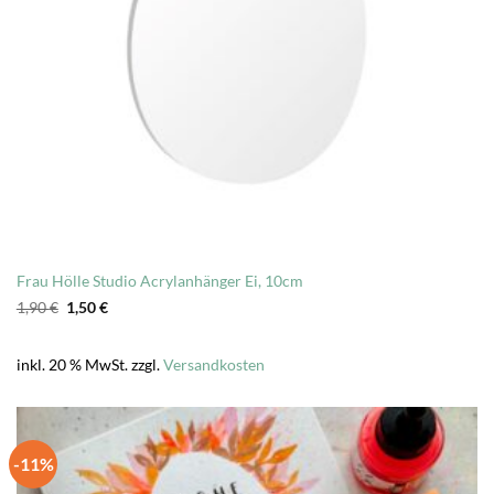
Frau Hölle Studio Acrylanhänger Ei, 10cm
Ursprünglicher
Aktueller
1,90
€
1,50
€
Preis
Preis
war:
ist:
1,90 €
1,50 €.
inkl. 20 % MwSt.
zzgl.
Versandkosten
-11%