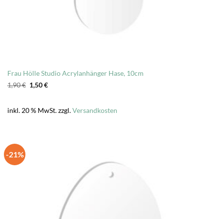
Frau Hölle Studio Acrylanhänger Hase, 10cm
Ursprünglicher
Aktueller
1,90
€
1,50
€
Preis
Preis
war:
ist:
1,90 €
1,50 €.
inkl. 20 % MwSt.
zzgl.
Versandkosten
-21%