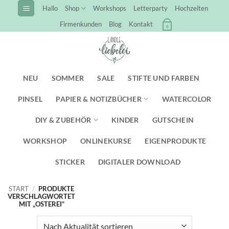
Zum
Hallo
Shop
Workshops
Letterparty
Hochzeiten
Inhalt
Firmenkunden
Blog
Kontakt
0
springen
NEU
SOMMER
SALE
STIFTE UND FARBEN
PINSEL
PAPIER & NOTIZBÜCHER
WATERCOLOR
DIY & ZUBEHÖR
KINDER
GUTSCHEIN
WORKSHOP
ONLINEKURSE
EIGENPRODUKTE
STICKER
DIGITALER DOWNLOAD
START
/
PRODUKTE
VERSCHLAGWORTET
MIT „OSTEREI“