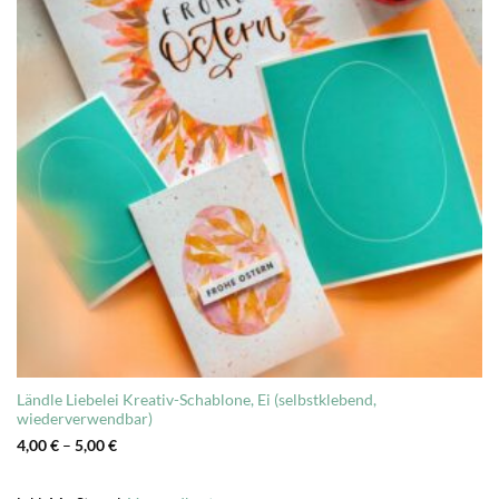
Ländle Liebelei Kreativ-Schablone, Ei (selbstklebend,
wiederverwendbar)
4,00
€
–
5,00
€