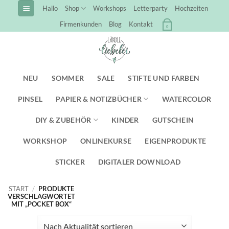
Zum
Hallo
Shop
Workshops
Letterparty
Hochzeiten
Inhalt
Firmenkunden
Blog
Kontakt
0
springen
NEU
SOMMER
SALE
STIFTE UND FARBEN
PINSEL
PAPIER & NOTIZBÜCHER
WATERCOLOR
DIY & ZUBEHÖR
KINDER
GUTSCHEIN
WORKSHOP
ONLINEKURSE
EIGENPRODUKTE
STICKER
DIGITALER DOWNLOAD
START
/
PRODUKTE
VERSCHLAGWORTET
MIT „POCKET BOX“