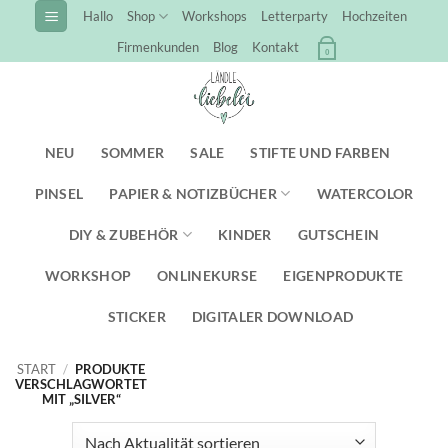
Zum
Hallo
Shop
Workshops
Letterparty
Hochzeiten
Inhalt
Firmenkunden
Blog
Kontakt
0
springen
NEU
SOMMER
SALE
STIFTE UND FARBEN
PINSEL
PAPIER & NOTIZBÜCHER
WATERCOLOR
DIY & ZUBEHÖR
KINDER
GUTSCHEIN
WORKSHOP
ONLINEKURSE
EIGENPRODUKTE
STICKER
DIGITALER DOWNLOAD
START
/
PRODUKTE
VERSCHLAGWORTET
MIT „SILVER“