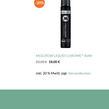
-20%
MOLOTOW LIQUID CHROME™ Refill
Ursprünglicher
Aktueller
22,50
€
18,00
€
Preis
Preis
war:
ist:
22,50 €
18,00 €.
inkl. 20 % MwSt.
zzgl.
Versandkosten