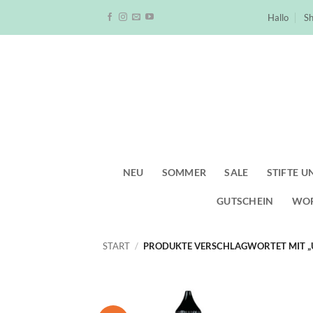
Zum
Hallo
S
Inhalt
springen
NEU
SOMMER
SALE
STIFTE U
GUTSCHEIN
WO
START
/
PRODUKTE VERSCHLAGWORTET MIT „U