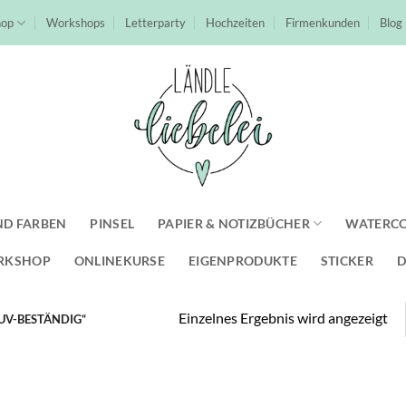
hop
Workshops
Letterparty
Hochzeiten
Firmenkunden
Blog
ND FARBEN
PINSEL
PAPIER & NOTIZBÜCHER
WATERC
RKSHOP
ONLINEKURSE
EIGENPRODUKTE
STICKER
D
Einzelnes Ergebnis wird angezeigt
V-BESTÄNDIG“