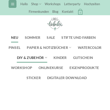
Zum
Hallo
Shop
Workshops
Letterparty
Hochzeiten
Inhalt
Firmenkunden
Blog
Kontakt
0
springen
NEU
SOMMER
SALE
STIFTE UND FARBEN
PINSEL
PAPIER & NOTIZBÜCHER
WATERCOLOR
DIY & ZUBEHÖR
KINDER
GUTSCHEIN
WORKSHOP
ONLINEKURSE
EIGENPRODUKTE
STICKER
DIGITALER DOWNLOAD