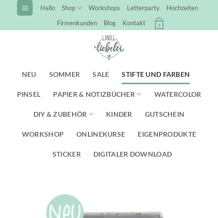
Zum
Hallo
Shop
Workshops
Letterparty
Hochzeiten
Inhalt
Firmenkunden
Blog
Kontakt
0
springen
NEU
SOMMER
SALE
STIFTE UND FARBEN
PINSEL
PAPIER & NOTIZBÜCHER
WATERCOLOR
DIY & ZUBEHÖR
KINDER
GUTSCHEIN
WORKSHOP
ONLINEKURSE
EIGENPRODUKTE
STICKER
DIGITALER DOWNLOAD