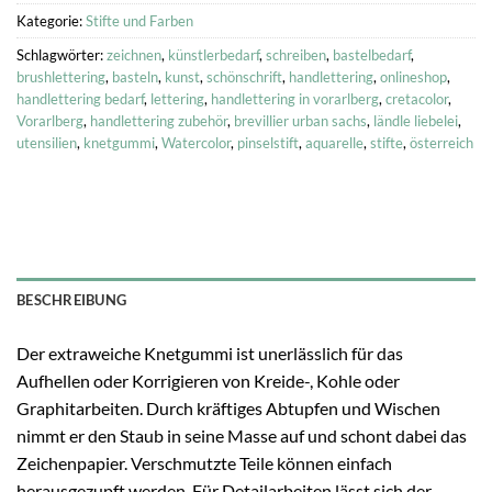
Kategorie:
Stifte und Farben
Schlagwörter:
zeichnen
,
künstlerbedarf
,
schreiben
,
bastelbedarf
,
brushlettering
,
basteln
,
kunst
,
schönschrift
,
handlettering
,
onlineshop
,
handlettering bedarf
,
lettering
,
handlettering in vorarlberg
,
cretacolor
,
Vorarlberg
,
handlettering zubehör
,
brevillier urban sachs
,
ländle liebelei
,
utensilien
,
knetgummi
,
Watercolor
,
pinselstift
,
aquarelle
,
stifte
,
österreich
BESCHREIBUNG
Der extraweiche Knetgummi ist unerlässlich für das
Aufhellen oder Korrigieren von Kreide-, Kohle oder
Graphitarbeiten. Durch kräftiges Abtupfen und Wischen
nimmt er den Staub in seine Masse auf und schont dabei das
Zeichenpapier. Verschmutzte Teile können einfach
herausgezupft werden. Für Detailarbeiten lässt sich der