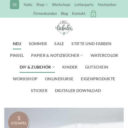
Zum
Hallo
Shop
Workshops
Letterparty
Hochzeiten
Inhalt
Firmenkunden
Blog
Kontakt
0
springen
NEU
SOMMER
SALE
STIFTE UND FARBEN
PINSEL
PAPIER & NOTIZBÜCHER
WATERCOLOR
DIY & ZUBEHÖR
KINDER
GUTSCHEIN
WORKSHOP
ONLINEKURSE
EIGENPRODUKTE
STICKER
DIGITALER DOWNLOAD