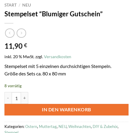
START
/
NEU
Stempelset “Blumiger Gutschein”
11,90
€
inkl. 20 % MwSt.
zzgl.
Versandkosten
Stempelset mit 5 einzelnen durchsichtigen Stempeln.
Größe des Sets ca. 80 x 80 mm
8 vorrätig
Stempelset "Blumiger Gutschein" Menge
IN DEN WARENKORB
Kategorien:
Ostern
,
Muttertag
,
NEU
,
Weihnachten
,
DIY & Zubehör
,
Stempel