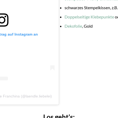
schwarzes Stempelkissen, z.B
Doppelseitige Klebepunkte
o
Dekofolie
, Gold
trag auf Instagram an
lle Franchina (@laendle.liebelei)
Los geht’s: