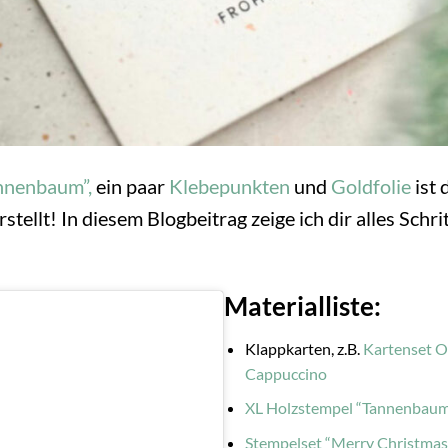
nnenbaum”,
ein paar
Klebepunkten
und
Goldfolie
ist 
tellt! In diesem Blogbeitrag zeige ich dir alles Schrit
Materialliste:
Klappkarten, z.B.
Kartenset O
Cappuccino
XL Holzstempel “Tannenbaum
Stempelset “Merry Christmas”,