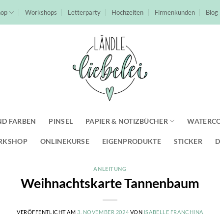
hop
Workshops
Letterparty
Hochzeiten
Firmenkunden
Blog
ND FARBEN
PINSEL
PAPIER & NOTIZBÜCHER
WATERC
RKSHOP
ONLINEKURSE
EIGENPRODUKTE
STICKER
D
ANLEITUNG
Weihnachtskarte Tannenbaum
VERÖFFENTLICHT AM
3. NOVEMBER 2024
VON
ISABELLE FRANCHINA