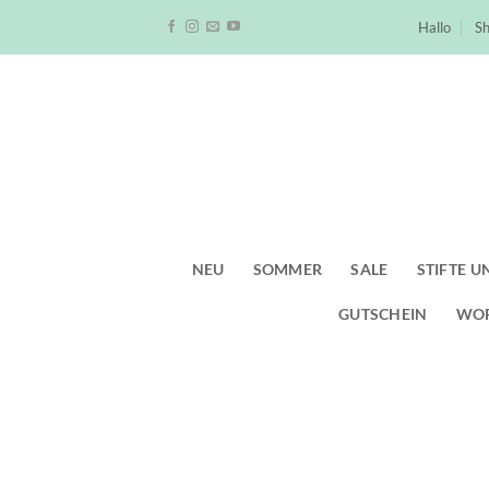
Zum
Hallo
S
Inhalt
springen
NEU
SOMMER
SALE
STIFTE U
GUTSCHEIN
WO