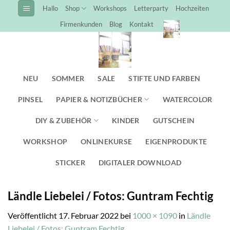
Zum
Hallo
Shop
Workshops
Letterparty
Hochzeiten
Inhalt
Firmenkunden
Blog
Kontakt
springen
NEU
SOMMER
SALE
STIFTE UND FARBEN
PINSEL
PAPIER & NOTIZBÜCHER
WATERCOLOR
DIY & ZUBEHÖR
KINDER
GUTSCHEIN
WORKSHOP
ONLINEKURSE
EIGENPRODUKTE
STICKER
DIGITALER DOWNLOAD
Ländle Liebelei / Fotos: Guntram Fechtig
Veröffentlicht
17. Februar 2022
bei
1000 × 1090
in
Ländle
Liebelei / Fotos: Guntram Fechtig