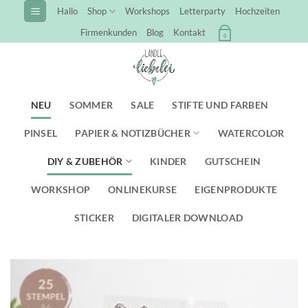
Zum
Hallo
Shop
Workshops
Letterparty
Hochzeiten
Inhalt
Firmenkunden
Blog
Kontakt
0
springen
NEU
SOMMER
SALE
STIFTE UND FARBEN
PINSEL
PAPIER & NOTIZBÜCHER
WATERCOLOR
DIY & ZUBEHÖR
KINDER
GUTSCHEIN
WORKSHOP
ONLINEKURSE
EIGENPRODUKTE
STICKER
DIGITALER DOWNLOAD