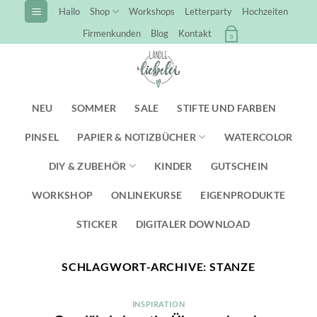
Zum
Hallo
Shop
Workshops
Letterparty
Hochzeiten
Inhalt
Firmenkunden
Blog
Kontakt
0
springen
NEU
SOMMER
SALE
STIFTE UND FARBEN
PINSEL
PAPIER & NOTIZBÜCHER
WATERCOLOR
DIY & ZUBEHÖR
KINDER
GUTSCHEIN
WORKSHOP
ONLINEKURSE
EIGENPRODUKTE
STICKER
DIGITALER DOWNLOAD
SCHLAGWORT-ARCHIVE:
STANZE
INSPIRATION