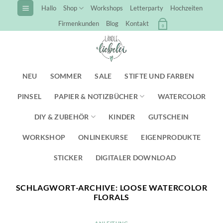
Zum
Hallo
Shop
Workshops
Letterparty
Hochzeiten
Inhalt
Firmenkunden
Blog
Kontakt
0
springen
NEU
SOMMER
SALE
STIFTE UND FARBEN
PINSEL
PAPIER & NOTIZBÜCHER
WATERCOLOR
DIY & ZUBEHÖR
KINDER
GUTSCHEIN
WORKSHOP
ONLINEKURSE
EIGENPRODUKTE
STICKER
DIGITALER DOWNLOAD
SCHLAGWORT-ARCHIVE:
LOOSE WATERCOLOR
FLORALS