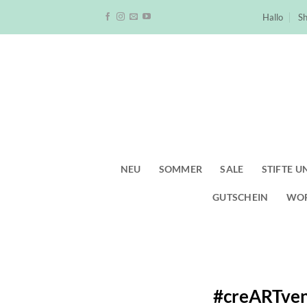
Zum
Hallo
S
Inhalt
springen
NEU
SOMMER
SALE
STIFTE U
GUTSCHEIN
WO
#creARTven