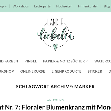
hop
Workshops
Letterparty
Hochzeiten
Firmenkunden
Blog
ND FARBEN
PINSEL
PAPIER & NOTIZBÜCHER
WATERC
RKSHOP
ONLINEKURSE
EIGENPRODUKTE
STICKER
D
SCHLAGWORT-ARCHIVE:
MARKER
ANLEITUNG
t Nr. 7: Floraler Blumenkranz mit Mo