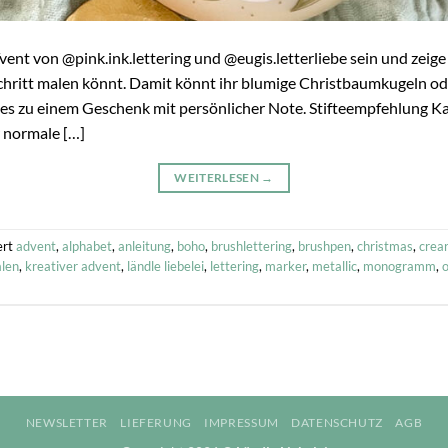
vent von @pink.ink.lettering und @eugis.letterliebe sein und zeige 
chritt malen könnt. Damit könnt ihr blumige Christbaumkugeln od
es zu einem Geschenk mit persönlicher Note. Stifteempfehlung
r normale […]
WEITERLESEN
→
ert
advent
,
alphabet
,
anleitung
,
boho
,
brushlettering
,
brushpen
,
christmas
,
crea
alen
,
kreativer advent
,
ländle liebelei
,
lettering
,
marker
,
metallic
,
monogramm
,
NEWSLETTER
LIEFERUNG
IMPRESSUM
DATENSCHUTZ
AGB