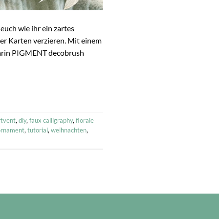
euch wie ihr ein zartes
er Karten verzieren. Mit einem
 Karin PIGMENT decobrush
rtvent
,
diy
,
faux calligraphy
,
florale
ornament
,
tutorial
,
weihnachten
,